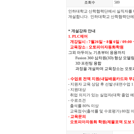
조회수
589
인하대학교 산학협력단에서 실직자를 대
개설합니다
.
인하대학교 산학협력단에
* 개설강좌 안내
1. PLC제어
개강일시 : 7월26일 ~ 8월 6일 / 09:00 
교육장소 : 오토피아자동화학원
그외 아두이노 기초부터 응용까지
Fusion 360
삼차원
(3D)
형상 모델
3D
프린팅 융합
과정을 개설하며 교육장소는 오토피
-
수업료 전액 지원
(
내일배움카드와 무
-
지원자 교육 상담 후 선발
(
대면수업
1
-
지원대상
취업 의지가 있는 실업자
(
대학 졸업 
-
수료조건
출석률
80%
이상
교육점수
(
출석률 및 수료평가
) 80
점 
-
교육문의
오토피아자동화 학원
(
제물포역 도보